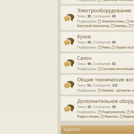
Электрооборудование
Темы
:
35
,
Сообщения
:
63
Подфорумы:
Электросхемы
,
Ак
Бортовой компьютер
,
Камеры
,
Кузов
Темы
:
40
,
Сообщения
:
65
Подфорумы:
Рама
,
Защита куз
Салон
Темы
:
48
,
Сообщения
:
52
Подфорумы:
Система вентиляции
Общие технические во
Темы
:
51
,
Сообщения
:
131
Подфорумы:
Номера , артикулы з
Дополнительное обору
Темы
:
32
,
Сообщения
:
55
Подфорумы:
Подогреватели
,
Ле
Радиостанции
,
Фаркопы
,
Видеор
Курилка