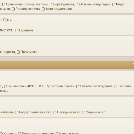
.
,
Сравнение с конкурентами
,
Бортжурналы
,
Отзывы владельцев
,
Видео
г авто
,
Расход топлива
,
Фото владельцев
ентры
ММС РУС
,
Гарантия
х, дороги)
,
Покатушки
 L
,
Бензиновый 4B31, 3.0 L
,
Система смазки
,
Система охлаждения
,
Топливо
стема
цепление
,
Раздаточная коробка
,
Передний мост
,
Задний мост
Ходовая
,
Рулевое управление
,
Шины и диски