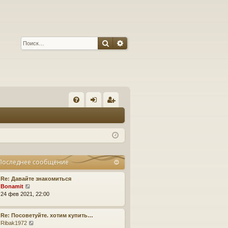
Поиск
Расширенный поиск
С
FA
хо
ег
Q
д
ис
тр
ац
Последнее сообщение
ия
Re: Давайте знакомиться
П
Bonamit
е
24 фев 2021, 22:00
р
е
Re: Посоветуйте. хотим купить…
й
П
Ribak1972
т