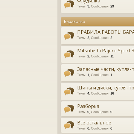
Флудилка
Темы
:
3
,
Сообщения
:
29
Барахолка
ПРАВИЛА РАБОТЫ БАР
Темы
:
2
,
Сообщения
:
2
Mitsubishi Pajero Sport
Темы
:
2
,
Сообщения
:
11
Запасные части, купля
Темы
:
1
,
Сообщения
:
1
Шины и диски, купля-п
Темы
:
4
,
Сообщения
:
16
Разборка
Темы
:
0
,
Сообщения
:
0
Всё остальное
Темы
:
0
,
Сообщения
:
0