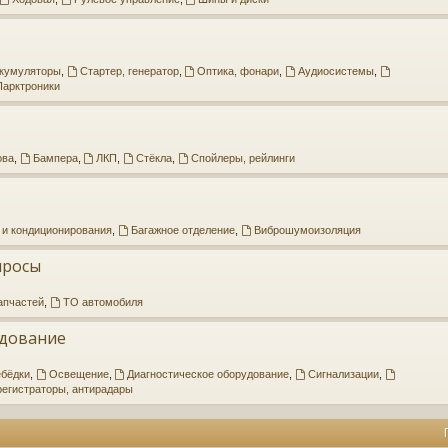
кумуляторы
,
Стартер, генератор
,
Оптика, фонари
,
Аудиосистемы
,
Парктроники
ова
,
Бампера
,
ЛКП
,
Стёкла
,
Спойлеры, рейлинги
 и кондиционирования
,
Багажное отделение
,
Виброшумоизоляция
просы
апчастей
,
ТО автомобиля
дование
бёдки
,
Освещение
,
Диагностическое оборудование
,
Сигнализации
,
егистраторы, антирадары