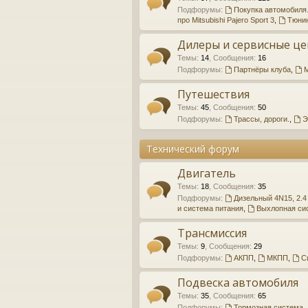
Подфорумы:
Покупка автомобиля
про Mitsubishi Pajero Sport 3
,
Тюнин
Дилеры и сервисные ц
Темы
:
14
,
Сообщения
:
16
Подфорумы:
Партнёры клуба
,
Путешествия
Темы
:
45
,
Сообщения
:
50
Подфорумы:
Трассы, дороги.
,
Э
Технический форум
Двигатель
Темы
:
18
,
Сообщения
:
35
Подфорумы:
Дизельный 4N15, 2.4
и система питания
,
Выхлопная си
Трансмиссия
Темы
:
9
,
Сообщения
:
29
Подфорумы:
АКПП
,
МКПП
,
С
Подвеска автомобиля
Темы
:
35
,
Сообщения
:
65
Подфорумы:
Тормозная система
,