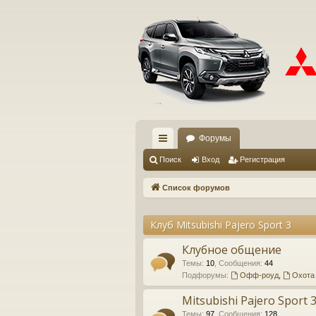
Форумы
с
Поиск
Вход
Регистрация
ы
Список форумов
лк
Клуб Mitsubishi Pajero Sport 3
и
Клубное общение
Темы
:
10
,
Сообщения
:
44
Подфорумы:
Офф-роуд
,
Охота
Mitsubishi Pajero Sport 
Темы
:
97
,
Сообщения
:
128