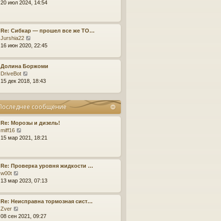
е
20 июл 2024, 14:54
и
р
к
е
п
й
о
Re: Сибкар — прошел все же ТО…
т
с
П
Jurshia22
и
л
е
16 июн 2020, 22:45
к
е
р
п
д
е
о
н
Долина Боржоми
й
с
е
П
DriveBot
т
л
м
е
15 дек 2018, 18:43
и
е
у
р
к
д
с
е
п
н
о
й
о
Последнее сообщение
е
о
т
с
м
б
и
л
у
щ
Re: Морозы и дизель!
к
е
с
е
П
miff16
п
д
о
н
е
15 мар 2021, 18:21
о
н
о
и
р
с
е
б
ю
е
л
м
щ
й
е
у
е
Re: Проверка уровня жидкости …
т
д
с
н
П
w00t
и
н
о
и
е
13 мар 2023, 07:13
к
е
о
ю
р
п
м
б
е
о
у
щ
Re: Неисправна тормозная сист…
й
с
с
е
П
Zver
т
л
о
н
е
08 сен 2021, 09:27
и
е