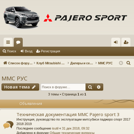
с
ор
хо
ег
Поиск
Вход
Регистрация
ы
ум
д
ис
П
Список форумов
Клуб Mitsubishi Pajero Sport 3
Дилеры и сервисные центры
ММС РУС
лк
ы
тр
о
и
ММС РУС
и
ац
с
Поиск
Расширенный 
Новая тема
ия
к
3 темы • Страница
1
из
1
Объявления
Техническая документация MMC Pajero sport 3
Инструкция, руководство по эксплуатации митсубиси паджеро спорт 2017
2018 2019
Последнее сообщение
isutil
«
31 дек 2018, 09:32
Добавлено в форуме
Общие технические вопросы