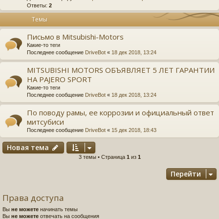
Ответы:
2
Темы
Письмо в Mitsubishi-Motors
Какие-то теги
Последнее сообщение
DriveBot
«
18 дек 2018, 13:24
MITSUBISHI MOTORS ОБЪЯВЛЯЕТ 5 ЛЕТ ГАРАНТИИ
НА PAJERO SPORT
Какие-то теги
Последнее сообщение
DriveBot
«
18 дек 2018, 13:24
По поводу рамы, ее коррозии и официальный ответ
митсубиси
Последнее сообщение
DriveBot
«
15 дек 2018, 18:43
Новая тема
3 темы • Страница
1
из
1
Перейти
Права доступа
Вы
не можете
начинать темы
Вы
не можете
отвечать на сообщения