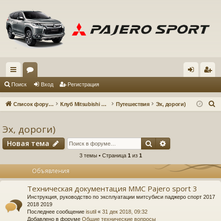
с
ор
хо
ег
Поиск
Вход
Регистрация
ы
ум
д
ис
П
Список форумов
Клуб Mitsubishi Pajero Sport 3
Путешествия
Эх, дороги)
лк
ы
тр
о
и
Эх, дороги)
и
ац
с
Поиск
Расширенный 
Новая тема
ия
к
3 темы • Страница
1
из
1
Объявления
Техническая документация MMC Pajero sport 3
Инструкция, руководство по эксплуатации митсубиси паджеро спорт 2017
2018 2019
Последнее сообщение
isutil
«
31 дек 2018, 09:32
Добавлено в форуме
Общие технические вопросы