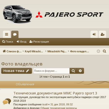
с
ор
хо
ег
Поиск
Вход
Регистрация
ы
ум
д
ис
П
Список форумов
Клуб Mitsubishi Pajero Sport 3
Mitsubishi Pajero Sport 3
Фото владельцев
лк
ы
тр
о
и
Фото владельцев
и
ац
с
Поиск
Расширенный 
Новая тема
ия
к
14 тем • Страница
1
из
1
Объявления
Техническая документация MMC Pajero sport 3
Инструкция, руководство по эксплуатации митсубиси паджеро спорт 2017
2018 2019
Последнее сообщение
isutil
«
31 дек 2018, 09:32
Добавлено в форуме
Общие технические вопросы