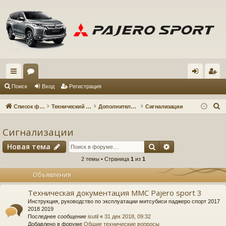
с
ор
хо
ег
Поиск
Вход
Регистрация
ы
ум
д
ис
П
Список форумов
Технический форум
Дополнительное оборудование
Сигнализации
лк
ы
тр
о
и
Сигнализации
и
ац
с
Поиск
Расширенный 
Новая тема
ия
к
2 темы • Страница
1
из
1
Объявления
Техническая документация MMC Pajero sport 3
Инструкция, руководство по эксплуатации митсубиси паджеро спорт 2017
2018 2019
Последнее сообщение
isutil
«
31 дек 2018, 09:32
Добавлено в форуме
Общие технические вопросы