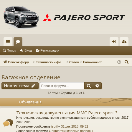
с
ор
хо
ег
Поиск
Вход
Регистрация
ы
ум
д
ис
П
Список форумов
Технический форум
Салон
Багажное отделение
лк
ы
тр
о
и
Багажное отделение
и
ац
с
Поиск
Расширенный 
Новая тема
ия
к
13 тем • Страница
1
из
1
Объявления
Техническая документация MMC Pajero sport 3
Инструкция, руководство по эксплуатации митсубиси паджеро спорт 2017
2018 2019
Последнее сообщение
isutil
«
31 дек 2018, 09:32
Добавлено в форуме
Общие технические вопросы