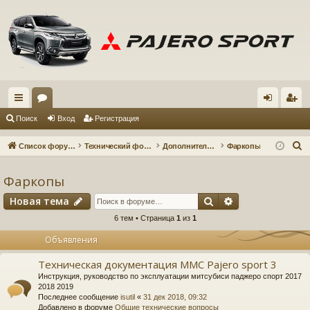
с
ор
хо
ег
Поиск
Вход
Регистрация
ы
ум
д
ис
П
Список форумов
Технический форум
Дополнительное оборудование
Фаркопы
лк
ы
тр
о
и
Фаркопы
и
ац
с
Поиск
Расширенный 
Новая тема
ия
к
6 тем • Страница
1
из
1
Объявления
Техническая документация MMC Pajero sport 3
Инструкция, руководство по эксплуатации митсубиси паджеро спорт 2017
2018 2019
Последнее сообщение
isutil
«
31 дек 2018, 09:32
Добавлено в форуме
Общие технические вопросы