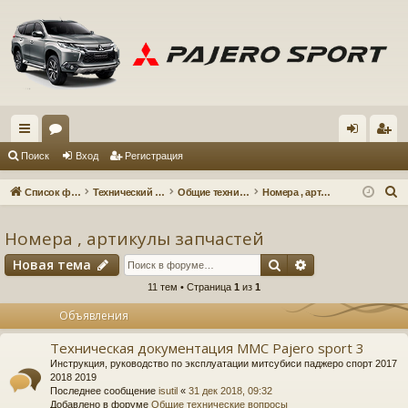
с
ор
хо
ег
Поиск
Вход
Регистрация
ы
ум
д
ис
П
Список форумов
Технический форум
Общие технические вопросы
Номера , артикулы запчастей
лк
ы
тр
о
и
Номера , артикулы запчастей
и
ац
с
Поиск
Расширенный 
Новая тема
ия
к
11 тем • Страница
1
из
1
Объявления
Техническая документация MMC Pajero sport 3
Инструкция, руководство по эксплуатации митсубиси паджеро спорт 2017
2018 2019
Последнее сообщение
isutil
«
31 дек 2018, 09:32
Добавлено в форуме
Общие технические вопросы