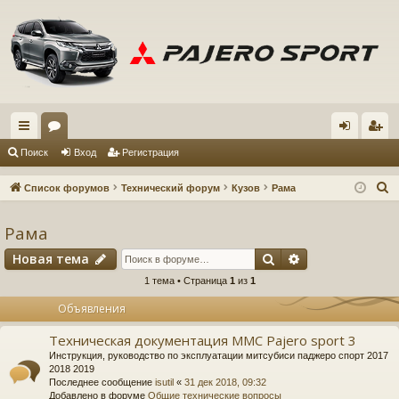
с
ор
хо
ег
Поиск
Вход
Регистрация
ы
ум
д
ис
П
Список форумов
Технический форум
Кузов
Рама
лк
ы
тр
о
и
Рама
и
ац
с
Поиск
Расширенный 
Новая тема
ия
к
1 тема • Страница
1
из
1
Объявления
Техническая документация MMC Pajero sport 3
Инструкция, руководство по эксплуатации митсубиси паджеро спорт 2017
2018 2019
Последнее сообщение
isutil
«
31 дек 2018, 09:32
Добавлено в форуме
Общие технические вопросы