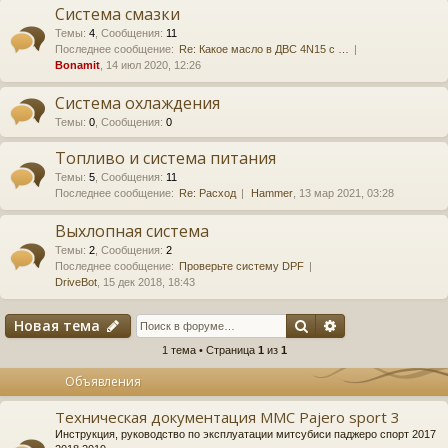
Система смазки
Темы
:
4
,
Сообщения
:
11
Последнее сообщение:
Re: Какое масло в ДВС 4N15 с …
Bonamit
, 14 июл 2020, 12:26
Система охлаждения
Темы
:
0
,
Сообщения
:
0
Топливо и система питания
Темы
:
5
,
Сообщения
:
11
Последнее сообщение:
Re: Расход
Hammer
, 13 мар 2021, 03:28
Выхлопная система
Темы
:
2
,
Сообщения
:
2
Последнее сообщение:
Проверьте систему DPF
DriveBot
, 15 дек 2018, 18:43
Поиск
Расширенный 
Новая тема
1 тема • Страница
1
из
1
Объявления
Техническая документация MMC Pajero sport 3
Инструкция, руководство по эксплуатации митсубиси паджеро спорт 2017