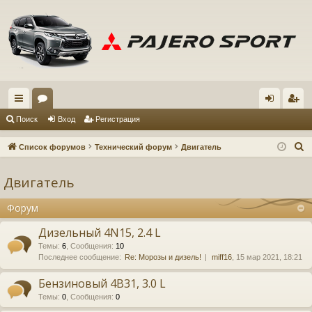
с
ор
хо
ег
Поиск
Вход
Регистрация
ы
ум
д
ис
П
Список форумов
Технический форум
Двигатель
лк
ы
тр
о
и
Двигатель
и
ац
с
ия
Форум
к
Дизельный 4N15, 2.4 L
Темы
:
6
,
Сообщения
:
10
Последнее сообщение:
Re: Морозы и дизель!
miff16
, 15 мар 2021, 18:21
Бензиновый 4B31, 3.0 L
Темы
:
0
,
Сообщения
:
0