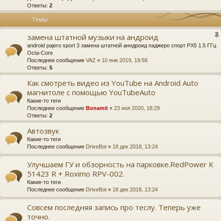
Ответы:
2
Темы
замена штатной музыки на андроид
android pajero sport 3 замена штатной анндроид паджеро спорт PX5 1.5 ГГц
Octa-Core
Последнее сообщение
VAZ
«
10 янв 2019, 19:58
Ответы:
5
Как смотреть видео из YouTube на Android Auto
магнитоле с помощью YouTubeAuto
Какие-то теги
Последнее сообщение
Bonamit
«
23 ноя 2020, 18:29
Ответы:
2
Автозвук
Какие-то теги
Последнее сообщение
DriveBot
«
18 дек 2018, 13:24
Улучшаем ГУ и обзорность на парковке.RedPower K
51423 R + Roximo RPV-002.
Какие-то теги
Последнее сообщение
DriveBot
«
18 дек 2018, 13:24
Совсем последняя запись про теслу. Теперь уже
точно.