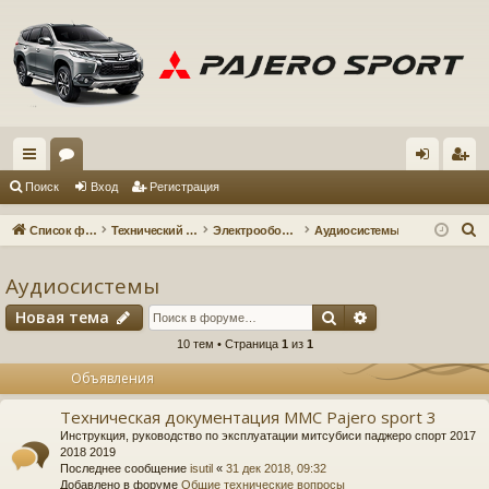
с
ор
хо
ег
Поиск
Вход
Регистрация
ы
ум
д
ис
П
Список форумов
Технический форум
Электрооборудование
Аудиосистемы
лк
ы
тр
о
и
Аудиосистемы
и
ац
с
Поиск
Расширенный 
Новая тема
ия
к
10 тем • Страница
1
из
1
Объявления
Техническая документация MMC Pajero sport 3
Инструкция, руководство по эксплуатации митсубиси паджеро спорт 2017
2018 2019
Последнее сообщение
isutil
«
31 дек 2018, 09:32
Добавлено в форуме
Общие технические вопросы