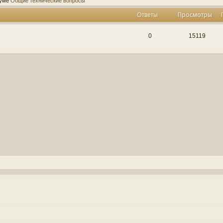
руме
Общие технические вопросы
Ответы
Просмотры
0
15119