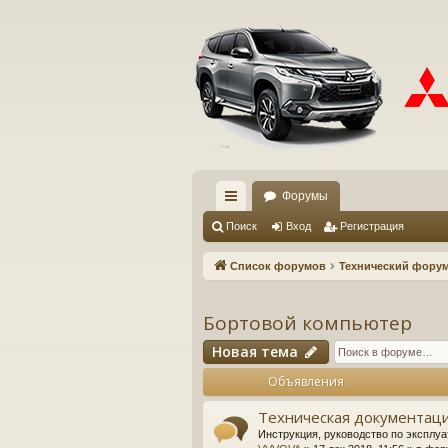
Форумы
с
Поиск
Вход
Регистрация
ы
Список форумов
Технический фору
лк
и
Бортовой компьютер
Новая тема
Объявления
Техническая документаци
Инструкция, руководство по эксплуа