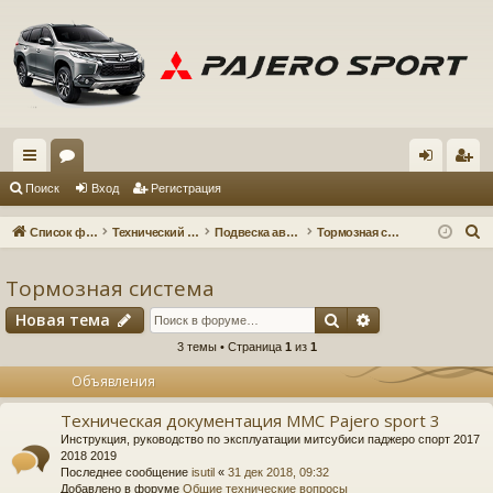
с
ор
хо
ег
Поиск
Вход
Регистрация
ы
ум
д
ис
П
Список форумов
Технический форум
Подвеска автомобиля
Тормозная система
лк
ы
тр
о
и
Тормозная система
и
ац
с
Поиск
Расширенный 
Новая тема
ия
к
3 темы • Страница
1
из
1
Объявления
Техническая документация MMC Pajero sport 3
Инструкция, руководство по эксплуатации митсубиси паджеро спорт 2017
2018 2019
Последнее сообщение
isutil
«
31 дек 2018, 09:32
Добавлено в форуме
Общие технические вопросы