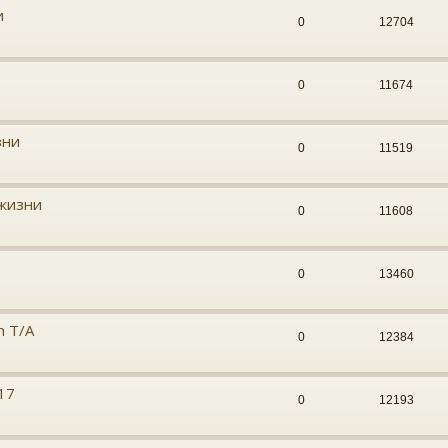
и
0
12704
0
11674
зни
0
11519
 жизни
0
11608
0
13460
n T/A
0
12384
17
0
12193