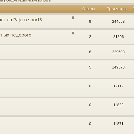
руме
Общие технические вопросы
Ответы
Просмотры
с на Pajero sport3
9
244558
тных недорого
2
81896
8
229603
5
149573
0
12112
0
11822
0
11871