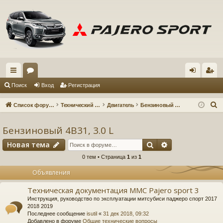
с
ор
хо
ег
Поиск
Вход
Регистрация
ы
ум
д
ис
П
Список форумов
Технический форум
Двигатель
Бензиновый 4B31, 3.0 L
лк
ы
тр
о
и
Бензиновый 4B31, 3.0 L
и
ац
с
Поиск
Расширенный 
Новая тема
ия
к
0 тем • Страница
1
из
1
Объявления
Техническая документация MMC Pajero sport 3
Инструкция, руководство по эксплуатации митсубиси паджеро спорт 2017
2018 2019
Последнее сообщение
isutil
«
31 дек 2018, 09:32
Добавлено в форуме
Общие технические вопросы