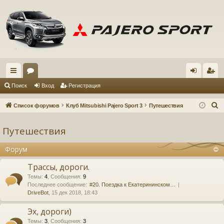
с
ор
хо
ег
Поиск
Вход
Регистрация
ы
ум
д
ис
П
Список форумов
Клуб Mitsubishi Pajero Sport 3
Путешествия
лк
ы
тр
о
и
Путешествия
и
ац
с
ия
Форум
к
Трассы, дороги.
Темы
:
4
,
Сообщения
:
9
Последнее сообщение:
#20. Поездка к Екатерининском…
DriveBot
, 15 дек 2018, 18:43
Эх, дороги)
Темы
:
3
,
Сообщения
:
3