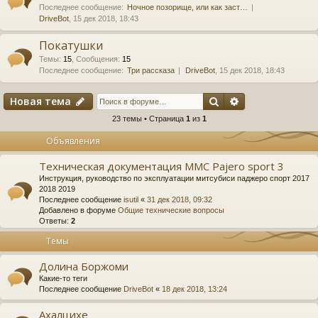
Последнее сообщение:
Ночное позорище, или как заст…
DriveBot
, 15 дек 2018, 18:43
Покатушки
Темы
:
15
,
Сообщения
:
15
Последнее сообщение:
Три рассказа
DriveBot
, 15 дек 2018, 18:43
Поиск
Расширенный 
Новая тема
23 темы • Страница
1
из
1
Объявления
Техническая документация MMC Pajero sport 3
Инструкция, руководство по эксплуатации митсубиси паджеро спорт 2017
2018 2019
Последнее сообщение
isutil
«
31 дек 2018, 09:32
Добавлено в форуме
Общие технические вопросы
Ответы:
2
Темы
Долина Боржоми
Какие-то теги
Последнее сообщение
DriveBot
«
18 дек 2018, 13:24
Ахалцихе