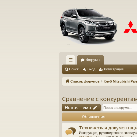
Форумы
с
Поиск
Вход
Регистрация
ы
Список форумов
Клуб Mitsubishi Paje
лк
и
Сравнение с конкурента
Новая тема
Объявления
Техническая документаци
Инструкция, руководство по эксплуа