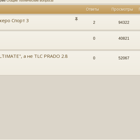
руме
Общие технические вопросы
Ответы
Просмотры
жеро Спорт 3
2
94322
0
40821
LTIMATE", а не TLC PRADO 2.8
0
52067