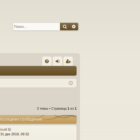
Поиск
Расширенный поиск
С
FA
хо
ег
Q
д
ис
тр
ац
ия
3 темы • Страница
1
из
1
Последнее сообщение
isutil
31 дек 2018, 09:32