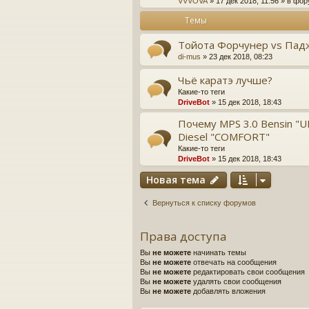
VVVOVA
» 17 дек 2018, 11:56 » в фо
Темы
Тойота Форчунер vs Пад
di-mus
» 23 дек 2018, 08:23
Чьё каратэ лучше?
Какие-то теги
DriveBot
» 15 дек 2018, 18:43
Почему MPS 3.0 Bensin "U
Diesel "COMFORT"
Какие-то теги
DriveBot
» 15 дек 2018, 18:43
Новая тема
Вернуться к списку форумов
Права доступа
Вы
не можете
начинать темы
Вы
не можете
отвечать на сообщения
Вы
не можете
редактировать свои сообщения
Вы
не можете
удалять свои сообщения
Вы
не можете
добавлять вложения