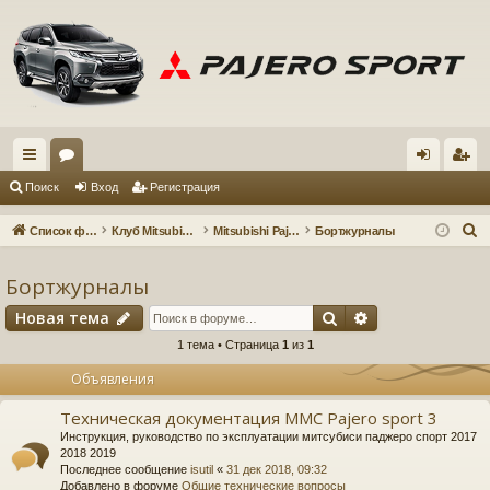
с
ор
хо
ег
Поиск
Вход
Регистрация
ы
ум
д
ис
П
Список форумов
Клуб Mitsubishi Pajero Sport 3
Mitsubishi Pajero Sport 3
Бортжурналы
лк
ы
тр
о
и
Бортжурналы
и
ац
с
Поиск
Расширенный 
Новая тема
ия
к
1 тема • Страница
1
из
1
Объявления
Техническая документация MMC Pajero sport 3
Инструкция, руководство по эксплуатации митсубиси паджеро спорт 2017
2018 2019
Последнее сообщение
isutil
«
31 дек 2018, 09:32
Добавлено в форуме
Общие технические вопросы