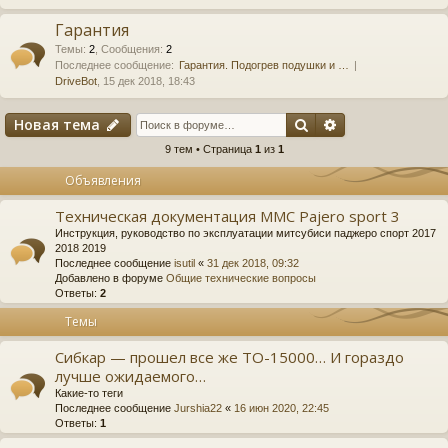
Гарантия
Темы
:
2
,
Сообщения
:
2
Последнее сообщение:
Гарантия. Подогрев подушки и …
DriveBot
, 15 дек 2018, 18:43
Поиск
Расширенный 
Новая тема
9 тем • Страница
1
из
1
Объявления
Техническая документация MMC Pajero sport 3
Инструкция, руководство по эксплуатации митсубиси паджеро спорт 2017
2018 2019
Последнее сообщение
isutil
«
31 дек 2018, 09:32
Добавлено в форуме
Общие технические вопросы
Ответы:
2
Темы
Сибкар — прошел все же ТО-15000… И гораздо
лучше ожидаемого…
Какие-то теги
Последнее сообщение
Jurshia22
«
16 июн 2020, 22:45
Ответы:
1