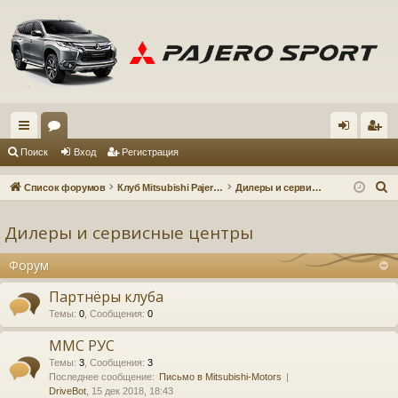
с
ор
хо
ег
Поиск
Вход
Регистрация
ы
ум
д
ис
П
Список форумов
Клуб Mitsubishi Pajero Sport 3
Дилеры и сервисные центры
лк
ы
тр
о
и
Дилеры и сервисные центры
и
ац
с
ия
Форум
к
Партнёры клуба
Темы
:
0
,
Сообщения
:
0
ММС РУС
Темы
:
3
,
Сообщения
:
3
Последнее сообщение:
Письмо в Mitsubishi-Motors
DriveBot
, 15 дек 2018, 18:43