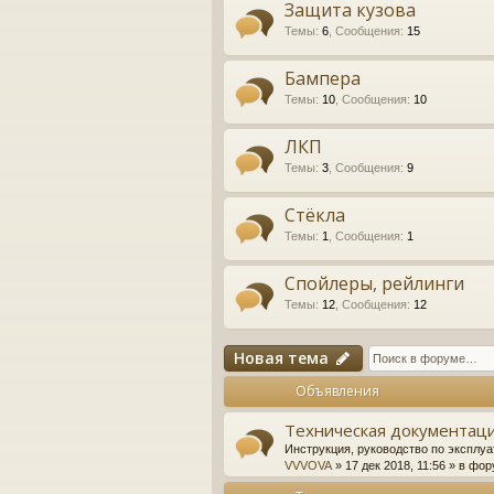
Защита кузова
Темы
:
6
,
Сообщения
:
15
Бампера
Темы
:
10
,
Сообщения
:
10
ЛКП
Темы
:
3
,
Сообщения
:
9
Стёкла
Темы
:
1
,
Сообщения
:
1
Спойлеры, рейлинги
Темы
:
12
,
Сообщения
:
12
Новая тема
Объявления
Техническая документаци
Инструкция, руководство по эксплуа
VVVOVA
» 17 дек 2018, 11:56 » в фо