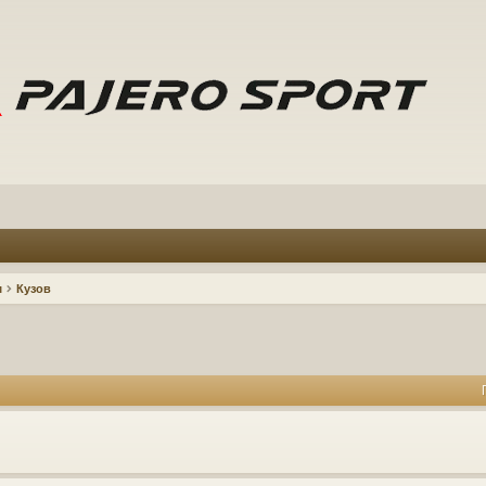
м
Кузов