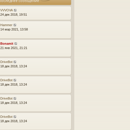
Последнее сообщение
е
и
б
у
д
ю
щ
с
н
VVVOVA
е
о
е
24 дек 2018, 19:51
н
о
м
и
б
у
Hammer
ю
щ
с
14 мар 2021, 13:58
е
о
н
о
и
б
ю
Bonamit
щ
21 янв 2021, 21:21
е
н
и
ю
DriveBot
18 дек 2018, 13:24
DriveBot
18 дек 2018, 13:24
DriveBot
18 дек 2018, 13:24
DriveBot
18 дек 2018, 13:24