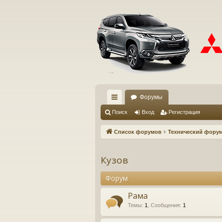
Форумы
с
Поиск
Вход
Регистрация
ы
Список форумов
Технический фору
лк
и
Кузов
Форум
Рама
Темы
:
1
,
Сообщения
:
1