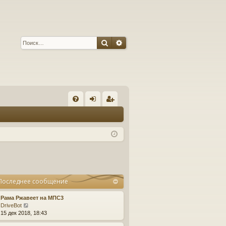
Поиск
Расширенный поиск
С
FA
хо
ег
Q
д
ис
тр
ац
ия
Последнее сообщение
Рама Ржавеет на МПС3
П
DriveBot
е
15 дек 2018, 18:43
р