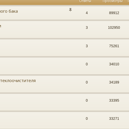
Ответы
Просмотры
ого бака
4
89912
и
3
102950
3
75261
0
34010
стеклоочистителя
0
34189
0
33395
0
33271