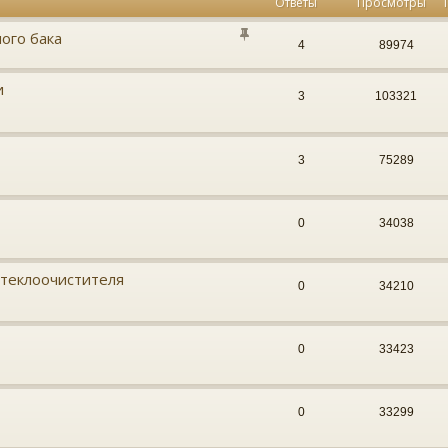
Ответы
Просмотры
ого бака
4
89974
и
3
103321
3
75289
0
34038
стеклоочистителя
0
34210
0
33423
0
33299