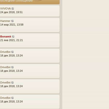
Последнее сообщение
е
и
б
у
д
ю
щ
с
н
VVVOVA
е
о
е
24 дек 2018, 19:51
н
о
м
и
б
у
Hammer
ю
щ
с
14 мар 2021, 13:58
е
о
н
о
и
б
ю
Bonamit
щ
21 янв 2021, 21:21
е
н
и
ю
DriveBot
18 дек 2018, 13:24
DriveBot
18 дек 2018, 13:24
DriveBot
18 дек 2018, 13:24
DriveBot
18 дек 2018, 13:24