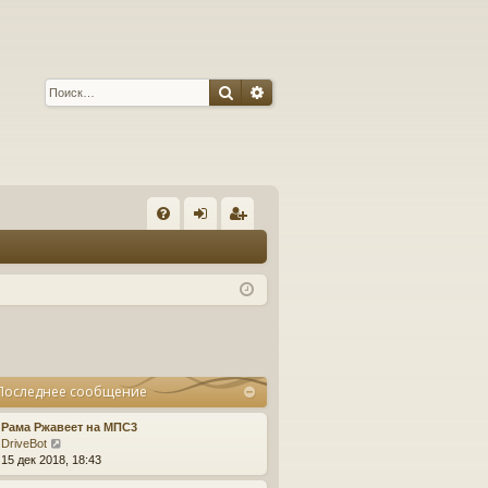
Поиск
Расширенный поиск
С
FA
хо
ег
Q
д
ис
тр
ац
ия
Последнее сообщение
Рама Ржавеет на МПС3
П
DriveBot
е
15 дек 2018, 18:43
р