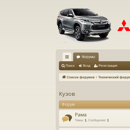
Форумы
с
Поиск
Вход
Регистрация
ы
Список форумов
Технический фору
лк
и
Кузов
Форум
Рама
Темы
:
1
,
Сообщения
:
1