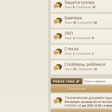
Защита кузова
Темы
:
6
,
Сообщения
:
15
Бампера
Темы
:
10
,
Сообщения
:
10
ЛКП
Темы
:
3
,
Сообщения
:
9
Стёкла
Темы
:
1
,
Сообщения
:
1
Спойлеры, рейлинги
Темы
:
12
,
Сообщения
:
12
Новая тема
Объявления
Техническая документаци
Инструкция, руководство по эксплуа
VVVOVA
» 17 дек 2018, 11:56 » в фо