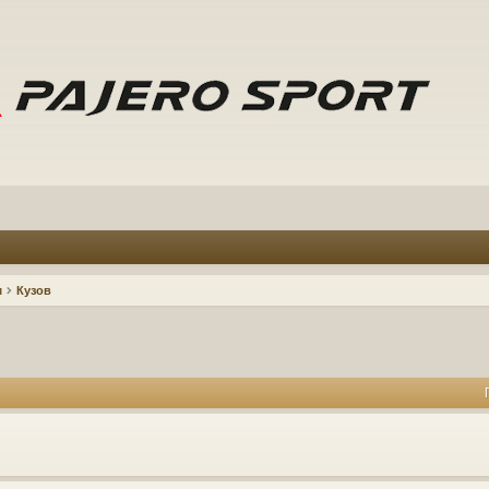
м
Кузов