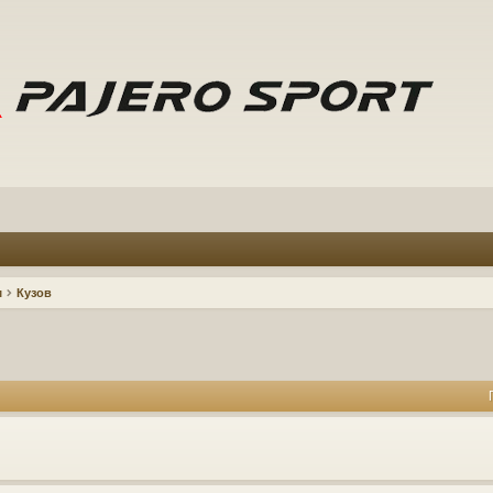
м
Кузов