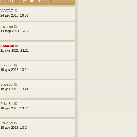
Последнее сообщение
е
и
б
у
д
ю
щ
с
н
VVVOVA
е
о
е
24 дек 2018, 19:51
н
о
м
и
б
у
Hammer
ю
щ
с
14 мар 2021, 13:58
е
о
н
о
и
б
ю
Bonamit
щ
21 янв 2021, 21:21
е
н
и
ю
DriveBot
18 дек 2018, 13:24
DriveBot
18 дек 2018, 13:24
DriveBot
18 дек 2018, 13:24
DriveBot
18 дек 2018, 13:24