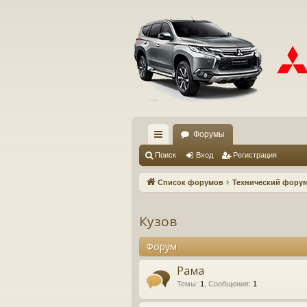
Форумы
с
Поиск
Вход
Регистрация
ы
Список форумов
Технический фору
лк
и
Кузов
Форум
Рама
Темы
:
1
,
Сообщения
:
1