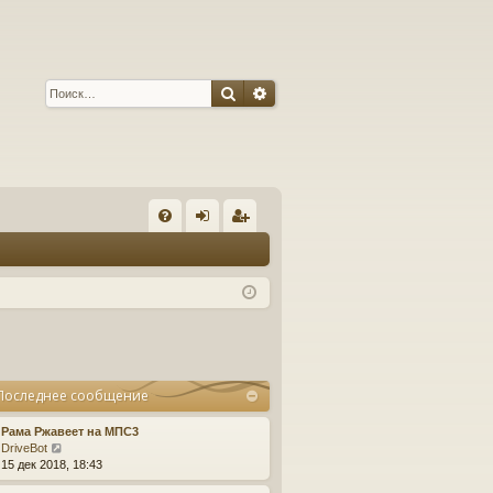
Поиск
Расширенный поиск
С
FA
хо
ег
Q
д
ис
тр
ац
ия
Последнее сообщение
Рама Ржавеет на МПС3
П
DriveBot
е
15 дек 2018, 18:43
р