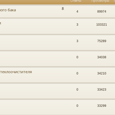
Ответы
Просмотры
ого бака
4
89974
и
3
103321
3
75289
0
34038
стеклоочистителя
0
34210
0
33423
0
33299