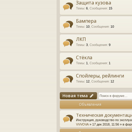
Защита кузова
Темы
:
6
,
Сообщения
:
15
Бампера
Темы
:
10
,
Сообщения
:
10
ЛКП
Темы
:
3
,
Сообщения
:
9
Стёкла
Темы
:
1
,
Сообщения
:
1
Спойлеры, рейлинги
Темы
:
12
,
Сообщения
:
12
Новая тема
Объявления
Техническая документаци
Инструкция, руководство по эксплуа
VVVOVA
» 17 дек 2018, 11:56 » в фо