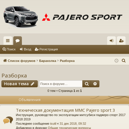
с
ор
хо
ег
Поиск
Вход
Регистрация
ы
ум
д
ис
П
Список форумов
Барахолка
Разборка
лк
ы
тр
о
и
Разборка
и
ац
с
Поиск
Расширенный 
Новая тема
ия
к
0 тем • Страница
1
из
1
Объявления
Техническая документация MMC Pajero sport 3
Инструкция, руководство по эксплуатации митсубиси паджеро спорт 2017
2018 2019
Последнее сообщение
isutil
«
31 дек 2018, 09:32
Добавлено в форуме
Общие технические вопросы