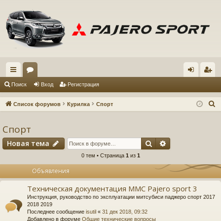
с
ор
хо
ег
Поиск
Вход
Регистрация
ы
ум
д
ис
П
Список форумов
Курилка
Спорт
лк
ы
тр
о
и
Спорт
и
ац
с
Поиск
Расширенный 
Новая тема
ия
к
0 тем • Страница
1
из
1
Объявления
Техническая документация MMC Pajero sport 3
Инструкция, руководство по эксплуатации митсубиси паджеро спорт 2017
2018 2019
Последнее сообщение
isutil
«
31 дек 2018, 09:32
Добавлено в форуме
Общие технические вопросы