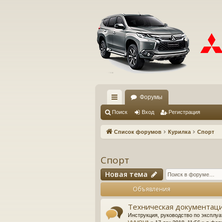
Форумы
с
Поиск
Вход
Регистрация
ы
Список форумов
Курилка
Спорт
лк
и
Спорт
Новая тема
Объявления
Техническая документаци
Инструкция, руководство по эксплуа