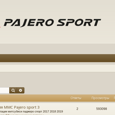
Поиск
Расширенный поиск
Ответы
Просмотры
я MMC Pajero sport 3
2
593098
тации митсубиси паджеро спорт 2017 2018 2019