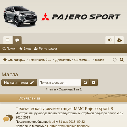
с
ор
хо
ег
Поиск
Вход
Регистрация
ы
ум
д
ис
П
Список форумов
Технический форум
Двигатель
Система смазки
Масла
лк
ы
тр
о
и
Масла
и
ац
с
Поиск
Расширенный 
Новая тема
ия
к
4 темы • Страница
1
из
1
Объявления
Техническая документация MMC Pajero sport 3
Инструкция, руководство по эксплуатации митсубиси паджеро спорт 2017
2018 2019
Последнее сообщение
isutil
«
31 дек 2018, 09:32
Добавлено в форуме
Общие технические вопросы