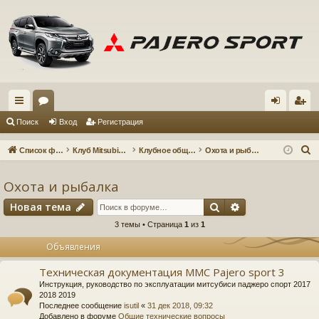
с
ор
хо
ег
Поиск
Вход
Регистрация
ы
ум
д
ис
П
Список форумов
Клуб Mitsubishi Pajero Sport 3
Клубное общение
Охота и рыбалка
лк
ы
тр
о
и
Охота и рыбалка
и
ац
с
Поиск
Расширенный 
Новая тема
ия
к
3 темы • Страница
1
из
1
Объявления
Техническая документация MMC Pajero sport 3
Инструкция, руководство по эксплуатации митсубиси паджеро спорт 2017
2018 2019
Последнее сообщение
isutil
«
31 дек 2018, 09:32
Добавлено в форуме
Общие технические вопросы