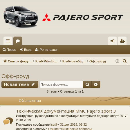
с
ор
хо
ег
Поиск
Вход
Регистрация
ы
ум
д
ис
П
Список форумов
Клуб Mitsubishi Pajero Sport 3
Клубное общение
Офф-роуд
лк
ы
тр
о
и
Офф-роуд
и
ац
с
Поиск
Расширенный 
Новая тема
ия
к
3 темы • Страница
1
из
1
Объявления
Техническая документация MMC Pajero sport 3
Инструкция, руководство по эксплуатации митсубиси паджеро спорт 2017
2018 2019
Последнее сообщение
isutil
«
31 дек 2018, 09:32
Добавлено в форуме
Общие технические вопросы