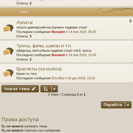
Ответы:
2
Темы
Лопата!
лопата джиперский инструмент паджеро спорт
Последнее сообщение
Bonamit
«
14 янв 2019, 09:30
Ответы:
3
Тросы, фалы, шаклы и т.п.
оффроуд, митсубиши паджеро спорт клуб, тросы
Последнее сообщение
Bonamit
«
14 янв 2019, 13:44
Ответы:
2
Браслеты (на колеса)
Какие-то теги
Последнее сообщение
DriveBot
«
18 дек 2018, 13:24
Новая тема
3 темы • Страница
1
из
1
Перейти
Права доступа
Вы
не можете
начинать темы
Вы
не можете
отвечать на сообщения