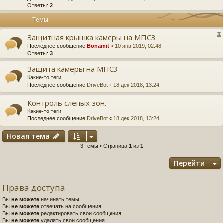
Ответы:
2
Темы
Защитная крышка камеры на МПС3
Последнее сообщение
Bonamit
«
10 янв 2019, 02:48
Ответы:
3
Защита камеры на МПС3
Какие-то теги
Последнее сообщение
DriveBot
«
18 дек 2018, 13:24
Контроль слепых зон.
Какие-то теги
Последнее сообщение
DriveBot
«
18 дек 2018, 13:24
Новая тема
3 темы • Страница
1
из
1
Перейти
Права доступа
Вы
не можете
начинать темы
Вы
не можете
отвечать на сообщения
Вы
не можете
редактировать свои сообщения
Вы
не можете
удалять свои сообщения