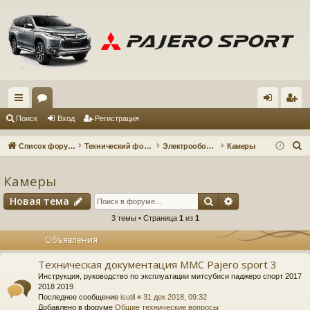
с
ор
хо
ег
Поиск
Вход
Регистрация
ы
ум
д
ис
П
Список форумов
Технический форум
Электрооборудование
Камеры
лк
ы
тр
о
и
Камеры
и
ац
с
Поиск
Расширенный 
Новая тема
ия
к
3 темы • Страница
1
из
1
Объявления
Техническая документация MMC Pajero sport 3
Инструкция, руководство по эксплуатации митсубиси паджеро спорт 2017
2018 2019
Последнее сообщение
isutil
«
31 дек 2018, 09:32
Добавлено в форуме
Общие технические вопросы