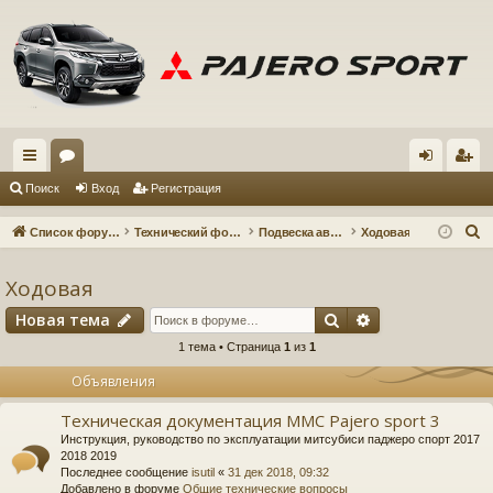
с
ор
хо
ег
Поиск
Вход
Регистрация
ы
ум
д
ис
П
Список форумов
Технический форум
Подвеска автомобиля
Ходовая
лк
ы
тр
о
и
Ходовая
и
ац
с
Поиск
Расширенный 
Новая тема
ия
к
1 тема • Страница
1
из
1
Объявления
Техническая документация MMC Pajero sport 3
Инструкция, руководство по эксплуатации митсубиси паджеро спорт 2017
2018 2019
Последнее сообщение
isutil
«
31 дек 2018, 09:32
Добавлено в форуме
Общие технические вопросы