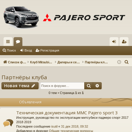
с
ор
хо
ег
Поиск
Вход
Регистрация
ы
ум
д
ис
П
Список форумов
Клуб Mitsubishi Pajero Sport 3
Дилеры и сервисные центры
Партнёры клуба
лк
ы
тр
о
и
Партнёры клуба
и
ац
с
Поиск
Расширенный 
Новая тема
ия
к
0 тем • Страница
1
из
1
Объявления
Техническая документация MMC Pajero sport 3
Инструкция, руководство по эксплуатации митсубиси паджеро спорт 2017
2018 2019
Последнее сообщение
isutil
«
31 дек 2018, 09:32
Добавлено в форуме
Общие технические вопросы