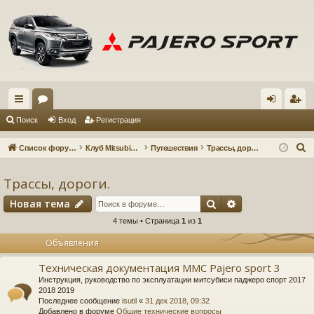
с
ор
хо
ег
Поиск
Вход
Регистрация
ы
ум
д
ис
П
Список форумов
Клуб Mitsubishi Pajero Sport 3
Путешествия
Трассы, дороги.
лк
ы
тр
о
и
Трассы, дороги.
и
ац
с
Поиск
Расширенный 
Новая тема
ия
к
4 темы • Страница
1
из
1
Объявления
Техническая документация MMC Pajero sport 3
Инструкция, руководство по эксплуатации митсубиси паджеро спорт 2017
2018 2019
Последнее сообщение
isutil
«
31 дек 2018, 09:32
Добавлено в форуме
Общие технические вопросы