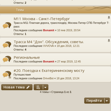
Ответы:
2
Темы
М11 Москва - Санкт-Петербург
Трасса М11 Платная дорога, транспондер, Москва Питер СПБ Петербург T-
pass
Последнее сообщение
Bonamit
«
10 янв 2019, 20:54
Ответы:
1
Трасса М4 "Дон". Обсуждения, советы.
Последнее сообщение
VVVOVA
«
18 дек 2018, 12:21
Ответы:
4
Региональные
Последнее сообщение
Bonamit
«
27 мар 2019, 12:45
#20. Поездка к Екатерининскому мосту
Путешествия
Последнее сообщение
DriveBot
«
18 дек 2018, 13:24
Новая тема
4 темы • Страница
1
из
1
Перейти