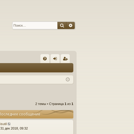
Поиск
Расширенный поиск
С
FA
хо
ег
Q
д
ис
тр
ац
ия
2 темы • Страница
1
из
1
Последнее сообщение
isutil
31 дек 2018, 09:32