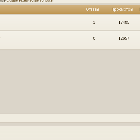
руме
Общие технические вопросы
Ответы
Просмотры
1
17405
…
0
12657