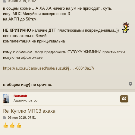
С
06 ноя 2019, 19:02
о
в общем кроме .. А ХА ХА ничего на ум не приходит.. суть.
о
ищу. МПС Мицубиси пажеро спорт 3
б
щ
на АКПП до 50ткм.
е
н
НЕ КРИТИЧНО
наличие ДТП пластиковыми повреждениями..))
и
цвет желательно белий.
е
компелектация не принципиальна
кому с обменом. могу предложить СУЗУКУ ЖИМИНИ практически
новую на аффтомате
https://auto.ru/cars/used/sale/suzuki/j ... -68348a17/
в общем ищу) не срочно.
Bonamit
Администратор
у
т
Re: Куплю МПС3 ахаха
ь
С
с
08 ноя 2019, 07:51
о
о
к
б