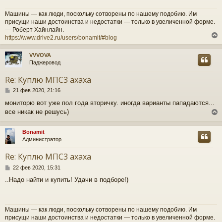
щ
е
ч
Машины — как люди, поскольку сотворены по нашему подобию. Им
н
присущи наши достоинства и недостатки — только в увеличенной форме.
и
— Роберт Хайнлайн.
е
у
https://www.drive2.ru/users/bonamit/#blog
VVVOVA
Паджеровод
у
т
Re: Куплю МПС3 ахаха
ь
С
с
21 фев 2020, 21:16
о
мониторю вот уже пол года вторичку. иногда варианты пападаются...
о
к
все никак не решусь)
б
щ
е
ч
Bonamit
н
Администратор
и
у
е
т
у
Re: Куплю МПС3 ахаха
ь
С
с
22 фев 2020, 15:31
о
..Надо найти и купить! Удачи в подборе!)
о
к
б
щ
е
ч
Машины — как люди, поскольку сотворены по нашему подобию. Им
н
присущи наши достоинства и недостатки — только в увеличенной форме.
и