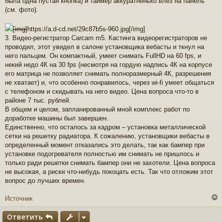
была одна пустая кнопка) и таймер аккуратненько влез на панель
(см. фото).
[img]
https://a.d-cd.net/29c87b5s-960.jpg
[/img]
3. Видео-регистратор Carcam m5. Кастинга видеорегистраторов не
проводил, этот увидел в салоне установщика вебасты и ткнул на
него пальцем. Он компактный, умеет снимать FullHD на 60 fps, и
некий недо 4К на 30 fps (несмотря на гордую надпись 4К на корпусе
его матрица не позволяет снимать полноразмерный 4К, разрешения
не хватает) и, что особенно понравилось, через wi-fi умеет общаться
с телефоном и скидывать на него видео. Цена вопроса что-то в
районе 7 тыс. рублей.
В общем и целом, запланированный мной комплекс работ по
доработке машины был завершен.
Единственно, что осталось за кадром – установка металлической
сетки на решетку радиатора. К сожалению, установщики вебасты в
определенный момент отказались это делать, так как бампер при
установке подогревателя полностью им снимать не пришлось и
только ради решетки снимать бампер они не захотели. Цена вопроса
не высокая, а риски что-нибудь покоцать есть. Так что отложим этот
вопрос до лучших времен.
Источник
Ответить