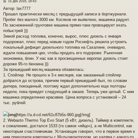
С
15 дек 2018, 18:43
о
Автор: lax7777
о
Прошел практически месяц с предыдущей записи в бортжурнале.
б
щ
Пробег без малого 3000 км. Косяков не выявлено, машинка радует.
е
По заснеженной грунтовке машина прямо-таки провоцирует ехать
н
побыстрей )))
и
Зимой расход топлива, конечно, вырос, плюс дизель с января
е
подорожал, плюс перед новым годом Роснефть решила устроить
локальный дефицит дизельного топлива на Сахалине, очевидно,
ждали повышения цен, чтобы продать его подороже. Рыночная
экономика, блин. У нас как в просвещенных европах дизель стоит
дороже 95-го бензина )))
За прошедший месяц машинка обзавелась:
1. Спойлер. Не прошло и 3-х месяцев, как заказанный спойлер
добрался до острова, причем первый пришедший был, по словам
дилера, покоцанный, поэтому ждал дополнительно еще полторы
недели, пока приедет следующий в заказе. Теперь уже целый. С ним
машинка определенно красивее. Цена вопроса с установкой – 24
тыс. рублей.
[img]
https://a.d-cd.net/61c87b5s-960.jpg
[/img]
2. Webasto Thermo Top Evo Start (5 кВт, дизель). Таймер в комплекте,
к сожалению, достался 1533 (то самое «яйцо»), а не Multicontrol, как
некоторым счастливчикам. Установщик говорил, что в первое время к
ним приходили комплекты с Мультиконтролом, но халява с какого-то