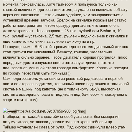
момента прекратилась. Хотя таймером я пользуюсь только как
кнопкой включения догрева двигателя, а удаленно включаю вебасту
через сигнализацию — это сильно удобнее, чем заморачиваться с
установкой времени запуска. Брелок на сигналке показывает статус
работы подогревателя и температуру двигателя, что меня очень
даже устраивает. Цена вопроса – 25 тыс. рублей сам Вебасто, 10
тыс. рублей – установка, 2,5 тыс. рублей – подключение к сигналке и
еще какие-то «копейки» за всякие там хомуты и пр.
По ощущениям с Вебастой в режиме догревателя дизельный движок
стал греться как бензиновый. Вебасту, конечно, желательно
включать сильно заранее, чтобы двигатель хорошо прогрелся, плюс
перед выходом я запускаю еще и автозапуск движка, так что
пользоваться машиной стало гораздо комфортнее. Короткие поездки
по городу перестали быть томными ))
Сам подогреватель установили за решеткой радиатора, в верхней
части со стороны водителя, топливный насос подключен к топливной
системе машины под капотом (не к топливному баку), выхлопная
система выведена справа от водителя под бампером и прикручена к
защите (см. фотку).
[img]
https://a.d-cd.net/89c87b5s-960.jpg
[/img]
В общем, тот самый «простой» способ установки, без смещения
аккумулятора, установки дополнительных кронштейнов и пр.
Таймер установлен слева от руля. Ряд кнопок сдвинули влево (там