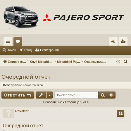
с
ор
хо
ег
Поиск
Вход
Регистрация
ы
ум
д
ис
П
Список форумов
Клуб Mitsubishi Pajero Sport 3
Mitsubishi Pajero Sport 3
Отзывы владельцев
лк
ы
тр
о
и
Очередной отчет
и
ац
с
ия
Description:
Какие-то теги
к
Поиск
Расшир
Ответить
1 сообщение • Страница
1
из
1
DriveBot
Очередной отчет