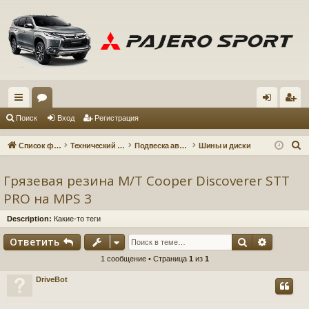
с
ор
хо
ег
Поиск
Вход
Регистрация
ы
ум
д
ис
П
Список форумов
Технический форум
Подвеска автомобиля
Шины и диски
лк
ы
тр
о
и
Грязевая резина M/T Cooper Discoverer STT
и
ац
с
PRO на MPS 3
ия
к
Description:
Какие-то теги
Поиск
Расшир
Ответить
1 сообщение • Страница
1
из
1
DriveBot