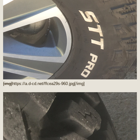
[img]
https://a.d-cd.net/ffcea29s-960.jpg
[/img]