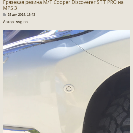
Грязевая резина M/T Cooper Discoverer STT PRO на
MPS 3
С
15 дек 2018, 18:43
о
Автор: svg-nn
о
б
щ
е
н
и
е