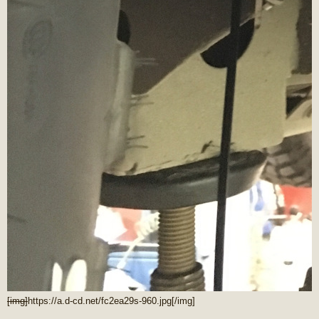
[img]
https://a.d-cd.net/fc2ea29s-960.jpg
[/img]