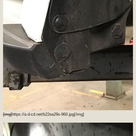
[img]
https://a.d-cd.net/b22ea29s-960.jpg
[/img]