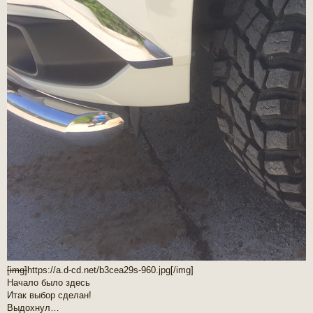
[img]
https://a.d-cd.net/b3cea29s-960.jpg
[/img]
Начало было здесь
Итак выбор сделан!
Выдохнул…