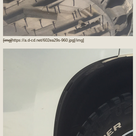
[img]
https://a.d-cd.net/602ea29s-960.jpg
[/img]