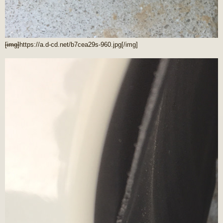
[img]
https://a.d-cd.net/b7cea29s-960.jpg
[/img]