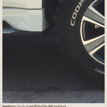
[img]
https://a.d-cd.net/502ea29s-960.jpg
[/img]