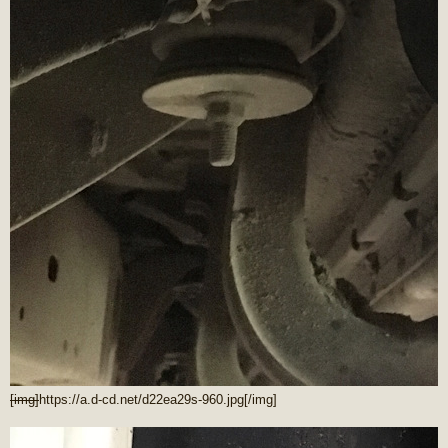
[img]
https://a.d-cd.net/d22ea29s-960.jpg
[/img]