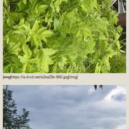
[img]
https://a.d-cd.net/e2ea29s-960.jpg
[/img]