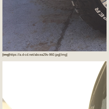
[img]
https://a.d-cd.net/abcea29s-960.jpg
[/img]