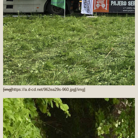
[img]
https://a.d-cd.net/962ea29s-960.jpg
[/img]