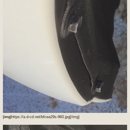
[img]
https://a.d-cd.net/bfcea29s-960.jpg
[/img]