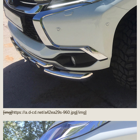
[img]
https://a.d-cd.net/a42ea29s-960.jpg
[/img]