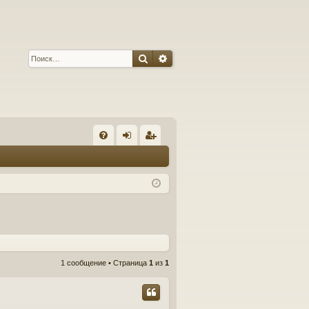
Поиск
Расширенный поиск
С
FA
хо
ег
Q
д
ис
тр
ац
ия
1 сообщение • Страница
1
из
1