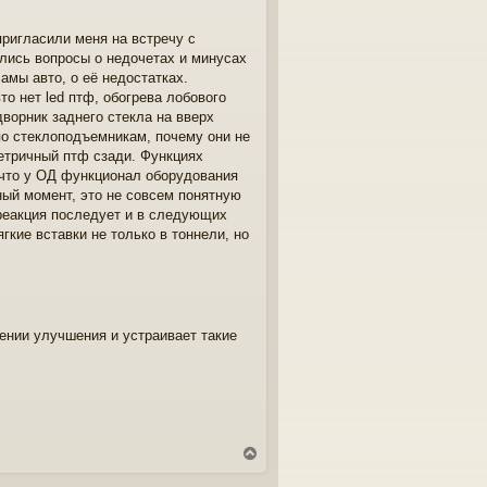
пригласили меня на встречу с
лись вопросы о недочетах и минусах
амы авто, о её недостатках.
о нет led птф, обогрева лобового
дворник заднего стекла на вверх
 по стеклоподъемникам, почему они не
етричный птф сзади. Функциях
 что у ОД функционал оборудования
ный момент, это не совсем понятную
 реакция последует и в следующих
гкие вставки не только в тоннели, но
лении улучшения и устраивает такие
В
е