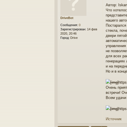
о
Автор: Iska
о
Что хотелос
б
щ
представите
DriveBot
е
нашего авто
н
Сообщения:
0
Постарался 
и
Зарегистрирован:
14 фев
стекла, поч
е
2020, 20:46
двери пятой
Город:
Drive
автоматичес
управления 
не позволяе
для всех ра
генерациях 
и на передн
Но и в конц
[img]
http
Очень прият
встречи! Оч
Всем удачи 
[img]
http
Источник