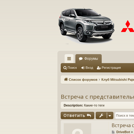
Форумы
с
Поиск
Вход
Регистрация
ы
Список форумов
Клуб Mitsubishi Paje
лк
и
Встреча с представител
Description:
Какие-то теги
Ответить
Встреча 
С
DriveBot
»