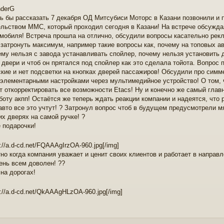
nderG
ь бы рассказать 7 декабря ОД Митсубиси Моторс в Казани позвонили и 
льством ММС, который проходил сегодня в Казани! На встрече обсужда
мобиля! Встреча прошла на отлично, обсудили вопросы касательно рекл
затронуть максимум, например такие вопросы как, почему на топовых авт
ему нельзя с завода устанавливать спойлер, почему нельзя установить 
 двери и чтоб он прятался под спойлер как это сделала тойота. Вопрос
кие и нет подсветки на кнопках дверей пассажиров! Обсудили про симм
элементарными настройками через мультимедийное устройство! О том,
т откорректировать все возможности Etacs! Ну и конечно же самый глав
боту акпп! Остаётся же теперь ждать реакции компании и надеятся, что
авто все это учтут! ? Затронул вопрос чтоб в будущем предусмотрели мя
их дверях на самой ручке! ?
е подарочки!
s://a.d-cd.net/FQAAAgIrzOA-960.jpg
[/img]
но когда компания уважает и ценит своих клиентов и работает в направ
ень всем доволен! ??
на дорогах!
s://a.d-cd.net/QkAAAgHLzOA-960.jpg
[/img]