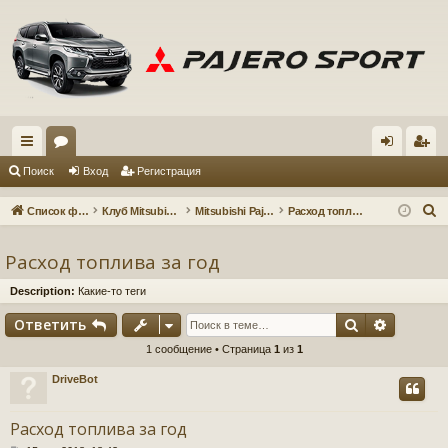
с
ор
хо
ег
Поиск
Вход
Регистрация
ы
ум
д
ис
П
Список форумов
Клуб Mitsubishi Pajero Sport 3
Mitsubishi Pajero Sport 3
Расход топлива
лк
ы
тр
о
и
Расход топлива за год
и
ац
с
ия
Description:
Какие-то теги
к
Поиск
Расшир
Ответить
1 сообщение • Страница
1
из
1
DriveBot
Расход топлива за год