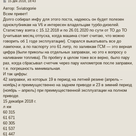
С
15 дек 2018, 18:43
о
Автор: Sviatogorie
о
Всем привет!
б
щ
Долго собирал инфу для этого поста, надеюсь он будет полезен
е
одноклубникам на V6 и интересен владельцам турбо-дизелей.
н
Статистику взята с 15.12.2018 и по 26.01.2020 по сути от ТО до ТО
и
(учитывая месяц отпуска, когда машина стоит считаю, что можно
е
говорить об 1 годе эксплуатации). Старался выкатывать все до
лампочки, а по паспорту это 61 литр, по заливкам ГСМ — это верная
цифра (были приколы на отдельных заправках, но это к вопросу о
наливании топлива). По пробегу в целом тоже все верно, было пару
раз, когда сбрасывал счетчик через пару километров после заправки,
т.е. погрешность минимальная.
И так цифры:
42 заправки, из которых 19 в период на летней резине (апрель –
ноябрь) и преимущественно на заднем приводе и 23 в зимний период
(ноябрь – апрель) при преимущественной эксплуатации на полном
приводе.
15 декабря 2018 г.
л км
60 315
61 671
60 305
61 537
61 447