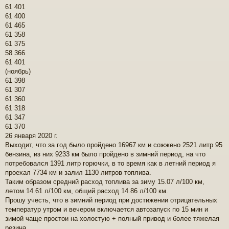
61 401
61 400
61 465
61 358
61 375
58 366
61 401
(ноябрь)
61 398
61 307
61 360
61 318
61 347
61 370
26 января 2020 г.
Выходит, что за год было пройдено 16967 км и сожжено 2521 литр 95
бензина, из них 9233 км было пройдено в зимний период, на что
потребовался 1391 литр горючки, в то время как в летний период я
проехал 7734 км и залил 1130 литров топлива.
Таким образом средний расход топлива за зиму 15.07 л/100 км,
летом 14.61 л/100 км, общий расход 14.86 л/100 км.
Прошу учесть, что в зимний период при достижении отрицательных
температур утром и вечером включается автозапуск по 15 мин и
зимой чаще простои на холостую + полный привод и более тяжелая
резина.