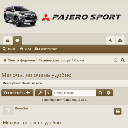
с
ор
хо
ег
Поиск
Вход
Регистрация
ы
ум
д
ис
П
Список форумов
Технический форум
Салон
лк
ы
тр
о
и
Мелочь, но очень удобно.
и
ац
с
ия
Description:
Какие-то теги
к
Поиск
Расшир
Ответить
1 сообщение • Страница
1
из
1
DriveBot
Мелочь, но очень удобно.