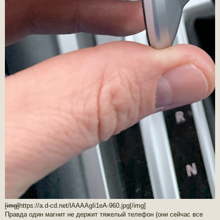
[img]
https://a.d-cd.net/lAAAAgIi1eA-960.jpg
[/img]
Правда один магнит не держит тяжелый телефон (они сейчас все