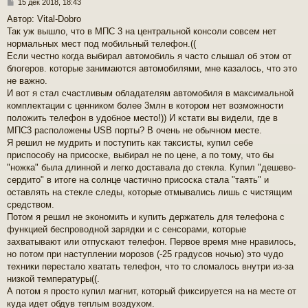
С
15 дек 2018, 18:43
о
Автор: Vital-Dobro
о
Так уж вышло, что в МПС 3 на центральной консоли совсем нет
б
щ
нормальных мест под мобильный телефон.((
е
Если честно когда выбирал автомобиль я часто слышал об этом от
н
блогеров. которые занимаются автомобилями, мне казалось, что это
и
не важно.
е
И вот я стал счастливым обладателям автомобиля в максимальной
комплектации с ценником более 3млн в котором нет возможности
положить телефон в удобное место!)) И кстати вы видели, где в
МПС3 расположены USB порты? В очень не обычном месте.
Я решил не мудрить и поступить как таксисты, купил себе
приспособу на присоске, выбирал не по цене, а по тому, что бы
"ножка" была длинной и легко доставала до стекла. Купил "дешево-
сердито" в итоге на солнце частично присоска стала "таять" и
оставлять на стекле следы, которые отмывались лишь с чистящим
средством.
Потом я решил не экономить и купить держатель для телефона с
функцией беспроводной зарядки и с сенсорами, которые
захватывают или отпускают телефон. Первое время мне нравилось,
но потом при наступлении морозов (-25 градусов ночью) это чудо
техники перестало хватать телефон, что то сломалось внутри из-за
низкой температуры((.
А потом я просто купил магнит, который фиксируется на на месте от
куда идет обдув теплым воздухом.