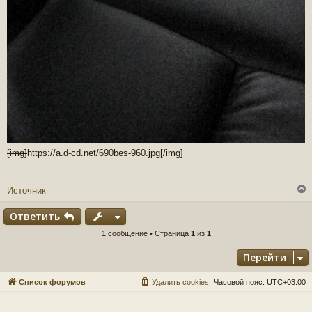
[img]
https://a.d-cd.net/690bes-960.jpg
[/img]
Источник
Ответить
у
1 сообщение • Страница
1
из
1
т
Перейти
ь
с
Список форумов
Удалить cookies
Часовой пояс:
UTC+03:00
к