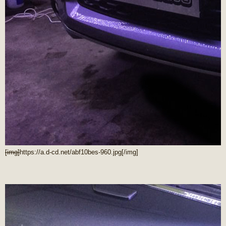
[img]
https://a.d-cd.net/abf10bes-960.jpg
[/img]