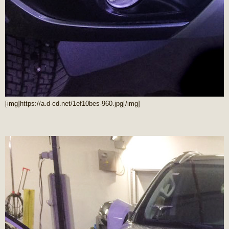
[img]
https://a.d-cd.net/1ef10bes-960.jpg
[/img]