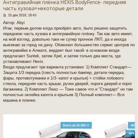
Антигравийная плёнка HEXIS BodyFence- передняя
часть кузова+некоторые детали
С
15 дек 2018, 18:43
о
Автор: Abyi
о
Итак, первым делом когда приобрёл авто, было решено защитить
б
щ
переднюю часть кузова в антигравийную плёнку. Так как авто имеет,
е
на мой взгляд, довольно таки не супер прочное ЛКП, да и иногда
н
выезжаю за город на дачу. Обзвонил большинство сервис центров по
и
антигравийке в Алмате, вердикт был такой- в основном везде
е
предлагают Suntek, затем Xpel, и затем только два места, где
устанавливают Hexis.
Везде предлагают три варианта установки: 1) Комплект Стандарт—
Защита 1/3 передка (тоесть полностью бампер, детали передка,
фары, противотуманки и 1/3- капот и крылья) + стойки лобового
стекла, передняя часть крыши, ручки дверей, пороги дверей и порог
багажника. 2) Комплект Люкс — Тоже самое что и "Стандарт" но там
полностью оклейка капота и крыльев 3) Полный комплект— Вся
машина в пленке.