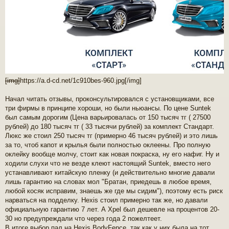
[img]
https://a.d-cd.net/1c910bes-960.jpg
[/img]
Начал читать отзывы, проконсультировался с установщиками, все
три фирмы в принципе хороши, но были ньюансы. По цене Suntek
был самым дорогим (Цена варьировалась от 150 тысяч тг ( 27500
рублей) до 180 тысяч тг ( 33 тысячи рублей) за комплект Стандарт.
Люкс же стоил 250 тысяч тг (примерно 46 тысяч рублей) и это лишь
за то, чтоб капот и крылья были полностью оклеены. Про полную
оклейку вообще молчу, стоит как новая покраска, ну его нафиг. Ну и
ходили слухи что не везде клеют настоящий Suntek, вместо него
устанавливают китайскую пленку (и действительно многие давали
лишь гарантию на словах мол "Братан, приедешь в любое время,
любой косяк исправим, знаешь же где мы сидим"), поэтому есть риск
нарваться на подделку. Hexis стоил примерно так же, но давали
официальную гарантию 7 лет. А Xpel был дешевле на процентов 20-
30 но предупреждали что через года 2 пожелтеет.
В итоге выбор пал на Hexis BodyFence, так как у них была на тот