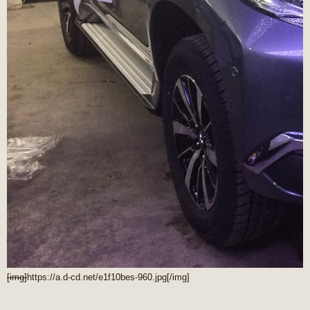
[img]
https://a.d-cd.net/e1f10bes-960.jpg
[/img]