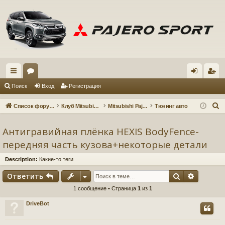
с
ор
хо
ег
Поиск
Вход
Регистрация
ы
ум
д
ис
П
Список форумов
Клуб Mitsubishi Pajero Sport 3
Mitsubishi Pajero Sport 3
Тюнинг авто
лк
ы
тр
о
и
Антигравийная плёнка HEXIS BodyFence-
и
ац
с
передняя часть кузова+некоторые детали
ия
к
Description:
Какие-то теги
Поиск
Расшир
Ответить
1 сообщение • Страница
1
из
1
DriveBot