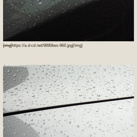
[img]
https://a.d-cd.net/9890bes-960.jpg
[/img]