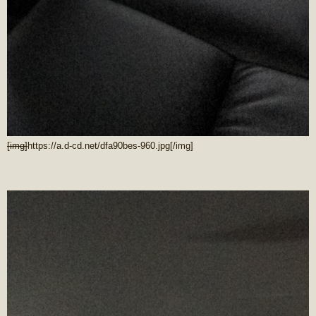
[img]
https://a.d-cd.net/dfa90bes-960.jpg
[/img]